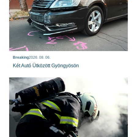
Breaking
2026. 08. 06.
Két Autó Ütközött Gyöngyösön