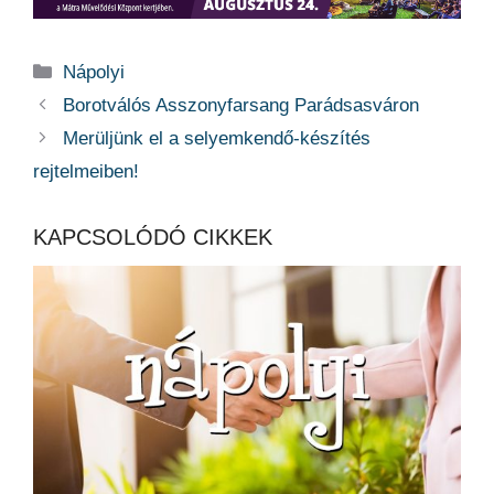
Kategória
Nápolyi
Borotválós Asszonyfarsang Parádsasváron
Merüljünk el a selyemkendő-készítés
rejtelmeiben!
KAPCSOLÓDÓ CIKKEK