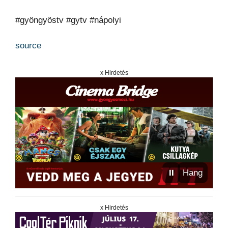
#gyöngyöstv #gytv #nápolyi
source
x Hirdetés
⏸
Hang
x Hirdetés