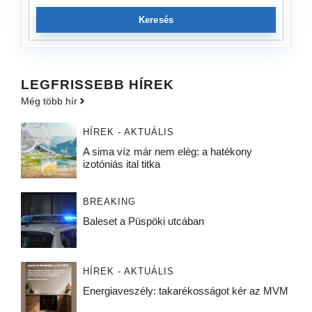
Keresés
LEGFRISSEBB HÍREK
Még több hír
HÍREK - AKTUÁLIS
A sima víz már nem elég: a hatékony
izotóniás ital titka
BREAKING
Baleset a Püspöki utcában
HÍREK - AKTUÁLIS
Energiaveszély: takarékosságot kér az MVM