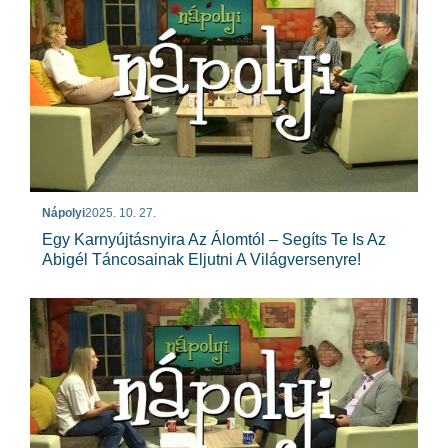
Nápolyi
2025. 10. 27.
Egy Karnyújtásnyira Az Álomtól – Segíts Te Is Az
Abigél Táncosainak Eljutni A Világversenyre!