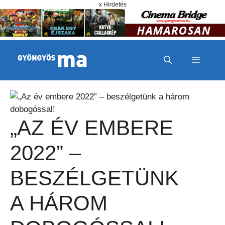
Megszakítás
Kilépés a tartalomba
x Hirdetés
MENÜ
„AZ ÉV EMBERE
2022” –
BESZÉLGETÜNK
A HÁROM