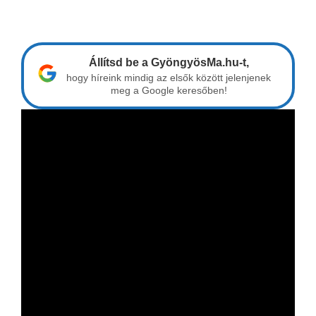
Állítsd be a GyöngyösMa.hu-t,
hogy híreink mindig az elsők között jelenjenek
meg a Google keresőben!