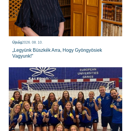
Újság
2026. 08. 10.
„Legyünk Büszkék Arra, Hogy Gyöngyösiek
Vagyunk!”