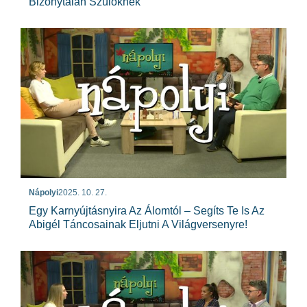
Bizonytalan Szülőknek
Nápolyi
2025. 10. 27.
Egy Karnyújtásnyira Az Álomtól – Segíts Te Is Az
Abigél Táncosainak Eljutni A Világversenyre!