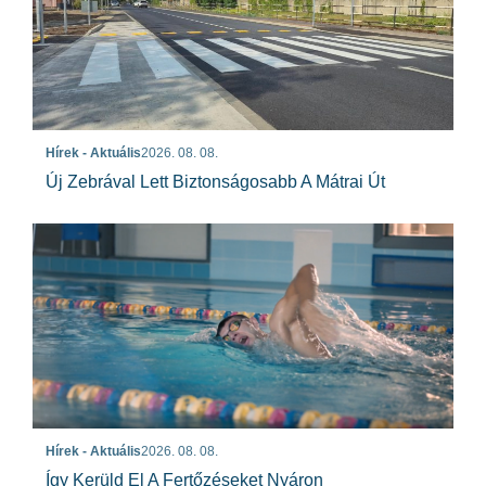
Hírek - Aktuális
2026. 08. 08.
Új Zebrával Lett Biztonságosabb A Mátrai Út
Hírek - Aktuális
2026. 08. 08.
Így Kerüld El A Fertőzéseket Nyáron