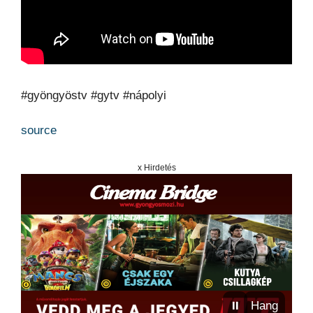
#gyöngyöstv #gytv #nápolyi
source
x Hirdetés
⏸
Hang