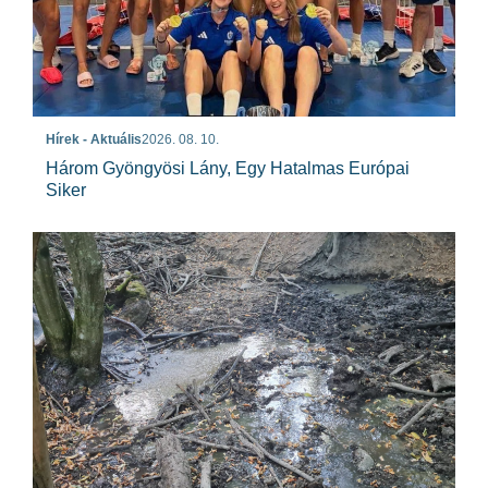
Hírek - Aktuális
2026. 08. 10.
Három Gyöngyösi Lány, Egy Hatalmas Európai
Siker