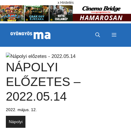
Megszakítás
Kilépés a tartalomba
x Hirdetés
MENÜ
NÁPOLYI
ELŐZETES –
2022.05.14
2022. május. 12.
Nápolyi