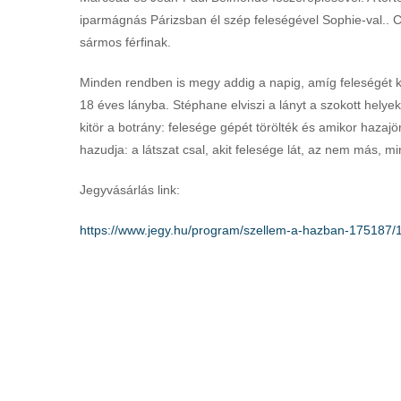
iparmágnás Párizsban él szép feleségével Sophie-val.. Ca
sármos férfinak.
Minden rendben is megy addig a napig, amíg feleségét ki
18 éves lányba. Stéphane elviszi a lányt a szokott helye
kitör a botrány: felesége gépét törölték és amikor hazajön
hazudja: a látszat csal, akit felesége lát, az nem más, m
Jegyvásárlás link:
https://www.jegy.hu/program/
szellem-a-hazban-175187/