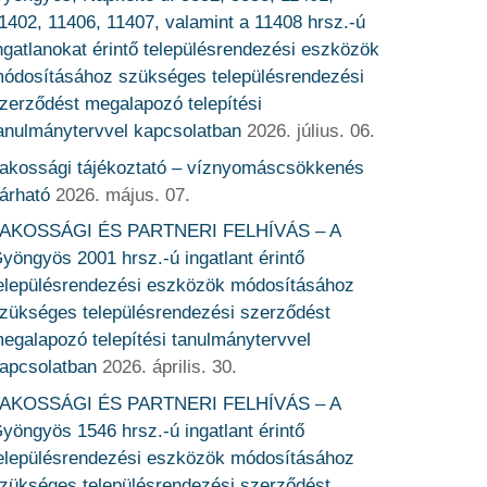
1402, 11406, 11407, valamint a 11408 hrsz.-ú
ngatlanokat érintő településrendezési eszközök
ódosításához szükséges településrendezési
zerződést megalapozó telepítési
anulmánytervvel kapcsolatban
2026. július. 06.
akossági tájékoztató – víznyomáscsökkenés
árható
2026. május. 07.
AKOSSÁGI ÉS PARTNERI FELHÍVÁS – A
yöngyös 2001 hrsz.-ú ingatlant érintő
elepülésrendezési eszközök módosításához
zükséges településrendezési szerződést
egalapozó telepítési tanulmánytervvel
apcsolatban
2026. április. 30.
AKOSSÁGI ÉS PARTNERI FELHÍVÁS – A
yöngyös 1546 hrsz.-ú ingatlant érintő
elepülésrendezési eszközök módosításához
zükséges településrendezési szerződést