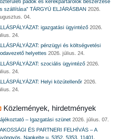
özterületi padok és kerékpártárolók beszerzése
s szállítása” TÁRGYÚ ELJÁRÁSBAN
2026.
ugusztus. 04.
LLÁSPÁLYÁZAT: igazgatási ügyintéző
2026.
úlius. 24.
LLÁSPÁLYÁZAT: pénzügyi és költségvetési
rodavezető helyettes
2026. július. 24.
LLÁSPÁLYÁZAT: szociális ügyintéző
2026.
úlius. 24.
LLÁSPÁLYÁZAT: Helyi közútellenőr
2026.
úlius. 24.
Közlemények, hirdetmények
ájékoztató – Igazgatási szünet
2026. július. 07.
AKOSSÁGI ÉS PARTNERI FELHÍVÁS – A
yöngyös, Napkelte u. 5352, 5353, 11401,