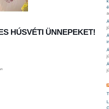
k
é
a
Á
j
ES HÚSVÉTI ÜNNEPEKET!
Á
i
Á
j
Á
an
j
T
L
G