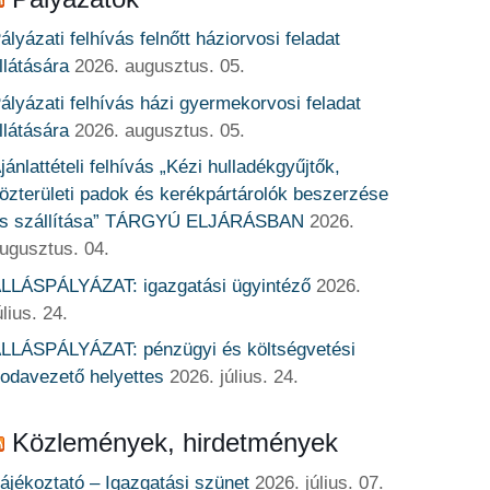
ályázati felhívás felnőtt háziorvosi feladat
llátására
2026. augusztus. 05.
ályázati felhívás házi gyermekorvosi feladat
llátására
2026. augusztus. 05.
jánlattételi felhívás „Kézi hulladékgyűjtők,
özterületi padok és kerékpártárolók beszerzése
s szállítása” TÁRGYÚ ELJÁRÁSBAN
2026.
ugusztus. 04.
LLÁSPÁLYÁZAT: igazgatási ügyintéző
2026.
úlius. 24.
LLÁSPÁLYÁZAT: pénzügyi és költségvetési
rodavezető helyettes
2026. július. 24.
Közlemények, hirdetmények
ájékoztató – Igazgatási szünet
2026. július. 07.