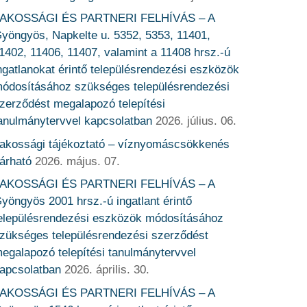
AKOSSÁGI ÉS PARTNERI FELHÍVÁS – A
yöngyös, Napkelte u. 5352, 5353, 11401,
1402, 11406, 11407, valamint a 11408 hrsz.-ú
ngatlanokat érintő településrendezési eszközök
ódosításához szükséges településrendezési
zerződést megalapozó telepítési
anulmánytervvel kapcsolatban
2026. július. 06.
akossági tájékoztató – víznyomáscsökkenés
árható
2026. május. 07.
AKOSSÁGI ÉS PARTNERI FELHÍVÁS – A
yöngyös 2001 hrsz.-ú ingatlant érintő
elepülésrendezési eszközök módosításához
zükséges településrendezési szerződést
egalapozó telepítési tanulmánytervvel
apcsolatban
2026. április. 30.
AKOSSÁGI ÉS PARTNERI FELHÍVÁS – A