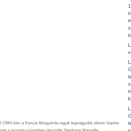
1
i
m
s
t
L
v
L
G
t
s
m
k
L
G
t
t 1984-ben a francia filmgyártás egyik legnagyobb sikere Sophie
s
net a húsvéti szünetben játszódik Stéphane Margelle