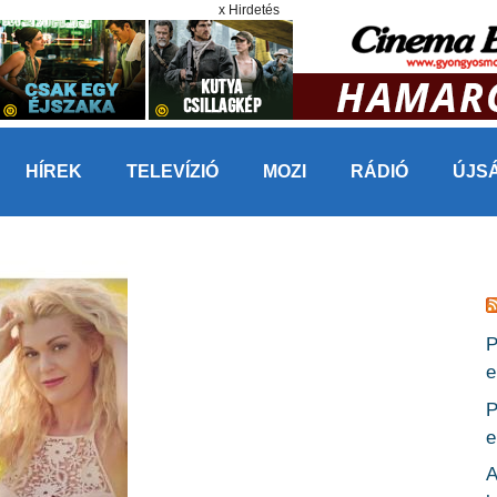
x Hirdetés
HÍREK
TELEVÍZIÓ
MOZI
RÁDIÓ
ÚJS
P
e
P
e
A