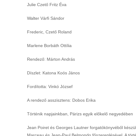
Julie Czető Fritz Éva
Walter Várfi Sándor
Frederic, Czető Roland
Marlene Borbáth Ottília
Rendező: Márton András
Díszlet: Katona Koós János
Fordította: Vinkó József
A rendező asszisztens: Dobos Erika
Történik napjainkban, Párizs egyik előkelő negyedében
Jean Poiret és Georges Lautner forgatókönyvéből készül
Marceau és Jean-Paul Belmondo főszereplésével. A törté