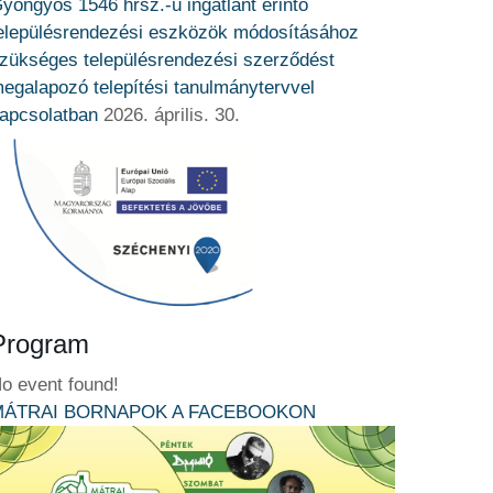
yöngyös 1546 hrsz.-ú ingatlant érintő
elepülésrendezési eszközök módosításához
zükséges településrendezési szerződést
egalapozó telepítési tanulmánytervvel
apcsolatban
2026. április. 30.
Program
o event found!
MÁTRAI BORNAPOK A FACEBOOKON