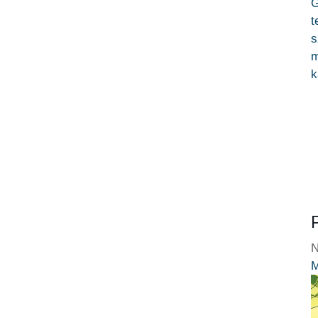
G
t
s
m
k
N