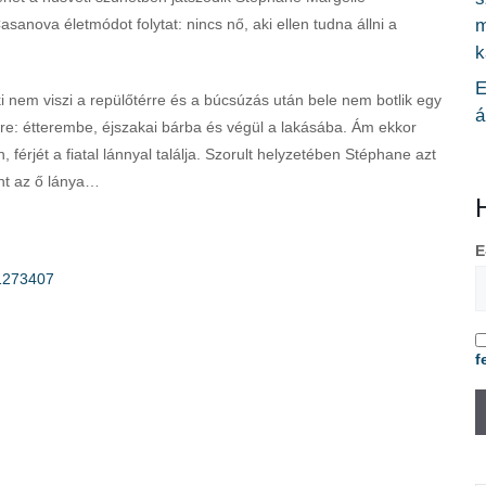
m
sanova életmódot folytat: nincs nő, aki ellen tudna állni a
k
E
 nem viszi a repülőtérre és a búcsúzás után bele nem botlik egy
á
kre: étterembe, éjszakai bárba és végül a lakásába. Ám ekkor
, férjét a fiatal lánnyal találja. Szorult helyzetében Stéphane azt
int az ő lánya…
E
1273407
f