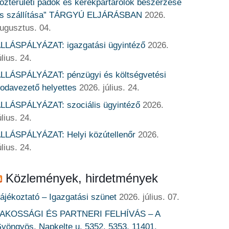
özterületi padok és kerékpártárolók beszerzése
s szállítása” TÁRGYÚ ELJÁRÁSBAN
2026.
ugusztus. 04.
LLÁSPÁLYÁZAT: igazgatási ügyintéző
2026.
úlius. 24.
LLÁSPÁLYÁZAT: pénzügyi és költségvetési
rodavezető helyettes
2026. július. 24.
LLÁSPÁLYÁZAT: szociális ügyintéző
2026.
úlius. 24.
LLÁSPÁLYÁZAT: Helyi közútellenőr
2026.
úlius. 24.
Közlemények, hirdetmények
ájékoztató – Igazgatási szünet
2026. július. 07.
AKOSSÁGI ÉS PARTNERI FELHÍVÁS – A
yöngyös, Napkelte u. 5352, 5353, 11401,