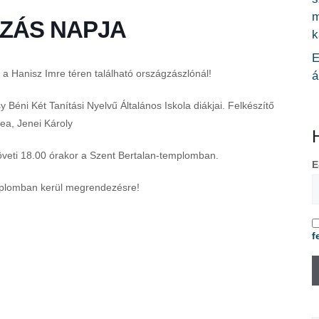
m
ZÁS NAPJA
k
E
 a Hanisz Imre téren található országzászlónál!
á
i Két Tanítási Nyelvű Általános Iskola diákjai. Felkészítő
a, Jenei Károly
öveti 18.00 órakor a Szent Bertalan-templomban.
E
mplomban kerül megrendezésre!
f