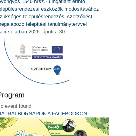
yöngyös 1546 hrsz.-ú ingatlant érintő
elepülésrendezési eszközök módosításához
zükséges településrendezési szerződést
egalapozó telepítési tanulmánytervvel
apcsolatban
2026. április. 30.
Program
o event found!
MÁTRAI BORNAPOK A FACEBOOKON