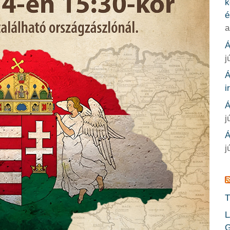
k
é
a
Á
j
Á
i
Á
j
Á
j
T
L
G