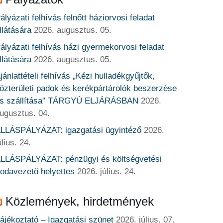
ályázati felhívás felnőtt háziorvosi feladat
llátására
2026. augusztus. 05.
ályázati felhívás házi gyermekorvosi feladat
llátására
2026. augusztus. 05.
jánlattételi felhívás „Kézi hulladékgyűjtők,
özterületi padok és kerékpártárolók beszerzése
s szállítása” TÁRGYÚ ELJÁRÁSBAN
2026.
ugusztus. 04.
LLÁSPÁLYÁZAT: igazgatási ügyintéző
2026.
úlius. 24.
LLÁSPÁLYÁZAT: pénzügyi és költségvetési
rodavezető helyettes
2026. július. 24.
Közlemények, hirdetmények
ájékoztató – Igazgatási szünet
2026. július. 07.