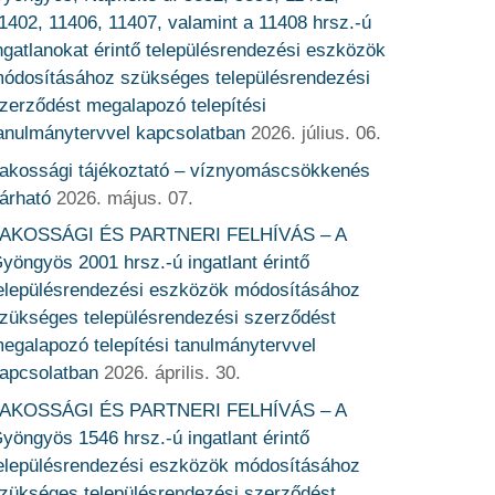
1402, 11406, 11407, valamint a 11408 hrsz.-ú
ngatlanokat érintő településrendezési eszközök
ódosításához szükséges településrendezési
zerződést megalapozó telepítési
anulmánytervvel kapcsolatban
2026. július. 06.
akossági tájékoztató – víznyomáscsökkenés
árható
2026. május. 07.
AKOSSÁGI ÉS PARTNERI FELHÍVÁS – A
yöngyös 2001 hrsz.-ú ingatlant érintő
elepülésrendezési eszközök módosításához
zükséges településrendezési szerződést
egalapozó telepítési tanulmánytervvel
apcsolatban
2026. április. 30.
AKOSSÁGI ÉS PARTNERI FELHÍVÁS – A
yöngyös 1546 hrsz.-ú ingatlant érintő
elepülésrendezési eszközök módosításához
zükséges településrendezési szerződést