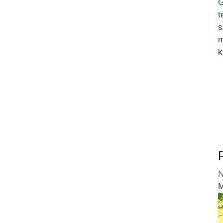
G
t
s
m
k
N