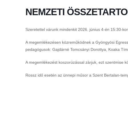
NEMZETI ÖSSZETARTO
Szeretettel várunk mindenkit 2026. június 4-én 15:30-kor
A megemlékezésen közreműködnek a Gyöngyösi Egressy Bén
pedagógusok: Gajdárné Tomcsányi Dorottya, Koaka Tíme
A megemlékezést koszorúzással zárjuk, ezt szentmise k
Rossz idő esetén az ünnepi műsor a Szent Bertalan-te