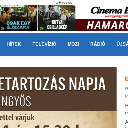
x Hirdetés
HÍREK
TELEVÍZIÓ
MOZI
RÁDIÓ
ÚJS
P
e
P
e
A