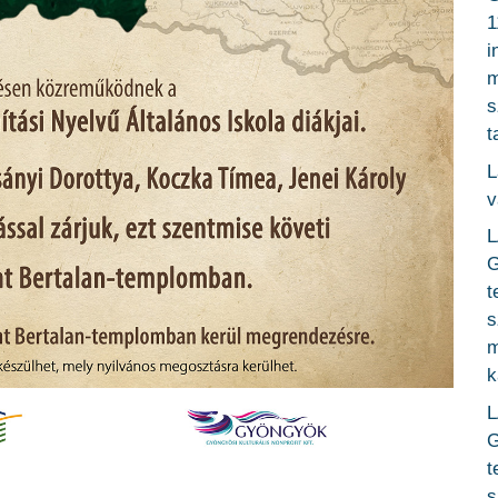
1
i
m
s
t
L
v
L
G
t
s
m
k
L
G
t
s