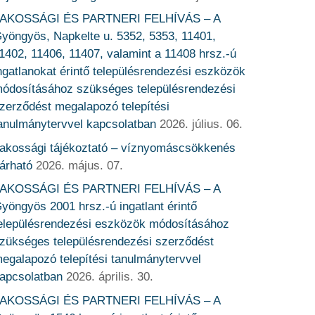
AKOSSÁGI ÉS PARTNERI FELHÍVÁS – A
yöngyös, Napkelte u. 5352, 5353, 11401,
1402, 11406, 11407, valamint a 11408 hrsz.-ú
ngatlanokat érintő településrendezési eszközök
ódosításához szükséges településrendezési
zerződést megalapozó telepítési
anulmánytervvel kapcsolatban
2026. július. 06.
akossági tájékoztató – víznyomáscsökkenés
árható
2026. május. 07.
AKOSSÁGI ÉS PARTNERI FELHÍVÁS – A
yöngyös 2001 hrsz.-ú ingatlant érintő
elepülésrendezési eszközök módosításához
zükséges településrendezési szerződést
egalapozó telepítési tanulmánytervvel
apcsolatban
2026. április. 30.
AKOSSÁGI ÉS PARTNERI FELHÍVÁS – A