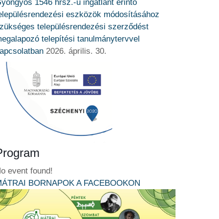
yöngyös 1546 hrsz.-ú ingatlant érintő
elepülésrendezési eszközök módosításához
zükséges településrendezési szerződést
egalapozó telepítési tanulmánytervvel
apcsolatban
2026. április. 30.
Program
o event found!
MÁTRAI BORNAPOK A FACEBOOKON