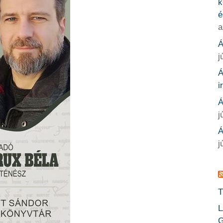
k
é
a
Á
j
Á
i
Á
j
Á
j
T
L
G