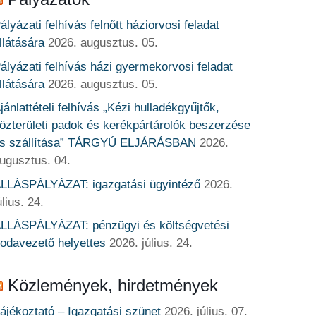
ályázati felhívás felnőtt háziorvosi feladat
llátására
2026. augusztus. 05.
ályázati felhívás házi gyermekorvosi feladat
llátására
2026. augusztus. 05.
jánlattételi felhívás „Kézi hulladékgyűjtők,
özterületi padok és kerékpártárolók beszerzése
s szállítása” TÁRGYÚ ELJÁRÁSBAN
2026.
ugusztus. 04.
LLÁSPÁLYÁZAT: igazgatási ügyintéző
2026.
úlius. 24.
LLÁSPÁLYÁZAT: pénzügyi és költségvetési
rodavezető helyettes
2026. július. 24.
Közlemények, hirdetmények
ájékoztató – Igazgatási szünet
2026. július. 07.