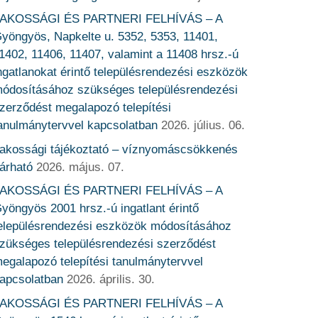
AKOSSÁGI ÉS PARTNERI FELHÍVÁS – A
yöngyös, Napkelte u. 5352, 5353, 11401,
1402, 11406, 11407, valamint a 11408 hrsz.-ú
ngatlanokat érintő településrendezési eszközök
ódosításához szükséges településrendezési
zerződést megalapozó telepítési
anulmánytervvel kapcsolatban
2026. július. 06.
akossági tájékoztató – víznyomáscsökkenés
árható
2026. május. 07.
AKOSSÁGI ÉS PARTNERI FELHÍVÁS – A
yöngyös 2001 hrsz.-ú ingatlant érintő
elepülésrendezési eszközök módosításához
zükséges településrendezési szerződést
egalapozó telepítési tanulmánytervvel
apcsolatban
2026. április. 30.
AKOSSÁGI ÉS PARTNERI FELHÍVÁS – A