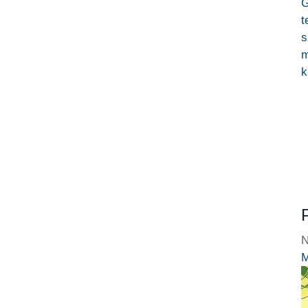
G
t
s
m
k
N