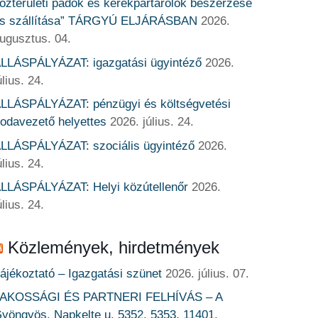
özterületi padok és kerékpártárolók beszerzése
s szállítása” TÁRGYÚ ELJÁRÁSBAN
2026.
ugusztus. 04.
LLÁSPÁLYÁZAT: igazgatási ügyintéző
2026.
úlius. 24.
LLÁSPÁLYÁZAT: pénzügyi és költségvetési
rodavezető helyettes
2026. július. 24.
LLÁSPÁLYÁZAT: szociális ügyintéző
2026.
úlius. 24.
LLÁSPÁLYÁZAT: Helyi közútellenőr
2026.
úlius. 24.
Közlemények, hirdetmények
ájékoztató – Igazgatási szünet
2026. július. 07.
AKOSSÁGI ÉS PARTNERI FELHÍVÁS – A
yöngyös, Napkelte u. 5352, 5353, 11401,