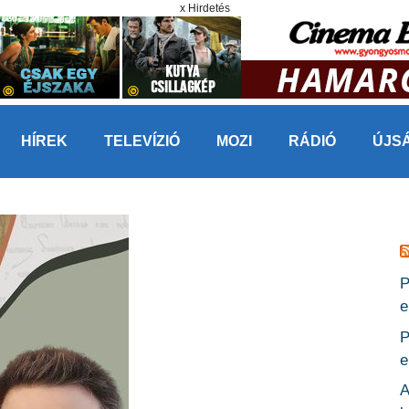
x Hirdetés
HÍREK
TELEVÍZIÓ
MOZI
RÁDIÓ
ÚJS
P
e
P
e
A