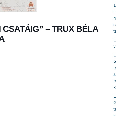
1
i
m
s
I CSATÁIG” – TRUX BÉLA
t
A
L
v
L
G
t
s
m
k
L
G
t
s