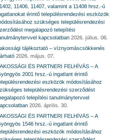
1402, 11406, 11407, valamint a 11408 hrsz.-ú
ngatlanokat érintő településrendezési eszközök
ódosításához szükséges településrendezési
zerződést megalapozó telepítési
anulmánytervvel kapcsolatban
2026. július. 06.
akossági tájékoztató – víznyomáscsökkenés
árható
2026. május. 07.
AKOSSÁGI ÉS PARTNERI FELHÍVÁS – A
yöngyös 2001 hrsz.-ú ingatlant érintő
elepülésrendezési eszközök módosításához
zükséges településrendezési szerződést
egalapozó telepítési tanulmánytervvel
apcsolatban
2026. április. 30.
AKOSSÁGI ÉS PARTNERI FELHÍVÁS – A
yöngyös 1546 hrsz.-ú ingatlant érintő
elepülésrendezési eszközök módosításához
zükséges településrendezési szerződést