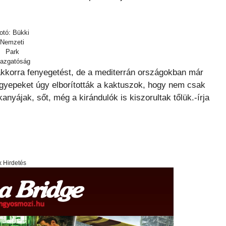
otó: Bükki
Nemzeti
Park
gazgatóság
kkorra fenyegetést, de a mediterrán országokban már
gyepeket úgy elborították a kaktuszok, hogy nem csak
anyájak, sőt, még a kirándulók is kiszorultak tőlük.-írja
x Hirdetés