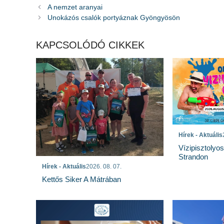
A nemzet aranyai
Unokázós csalók portyáznak Gyöngyösön
KAPCSOLÓDÓ CIKKEK
Hírek - Aktuális
Vízipisztolyo
Strandon
Hírek - Aktuális
2026. 08. 07.
Kettős Siker A Mátrában