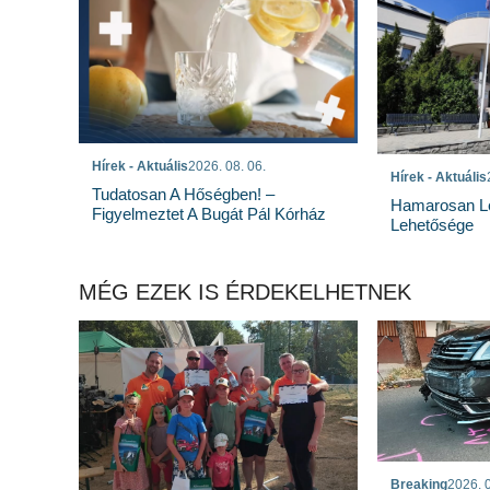
Hírek - Aktuális
2026. 08. 06.
Hírek - Aktuális
Tudatosan A Hőségben! –
Hamarosan Lez
Figyelmeztet A Bugát Pál Kórház
Lehetősége
MÉG EZEK IS ÉRDEKELHETNEK
Breaking
2026. 0