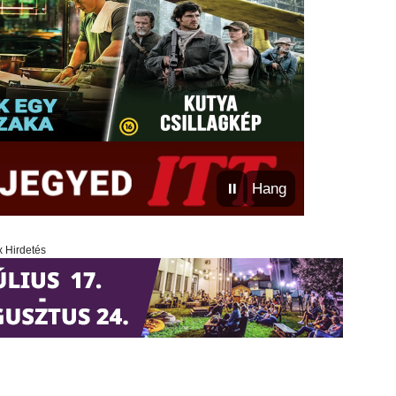
⏸
Hang
x Hirdetés