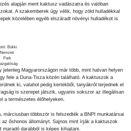
ezés alapján ment kaktusz vadászatra és valóban
szokat. A szakemberek úgy vélik, hogy zöld hulladékkal
lepek közelében egyéb elszáradt növényi hulladékot is
otó: Bükki
Nemzeti
Park
gazgatóság
gy jelenleg Magyarországon már több, mint hatvan helyen
gy fele a Duna-Tisza közén található. A kaktuszok a
ülnek ki, valahol pedig kertekből, tanyákról terjednek el
yagság is szerepet játszik, ugyanis sokszor az illegálisan
 el a természetes élőhelyeken.
an, márciusban többször is felszedték a BNPI munkatársai
 az őshonos állományt. Sajnos mint írják a kaktuszok
 maradó darabból is képes kihajtani.