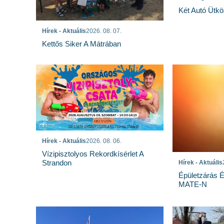
Két Autó Ütk
Hírek - Aktuális
2026. 08. 07.
Kettős Siker A Mátrában
Hírek - Aktuális
2026. 08. 06.
Vízipisztolyos Rekordkísérlet A
Strandon
Hírek - Aktuális
Épületzárás 
MATE-N