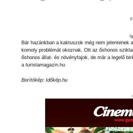
F
I
Bár hazánkban a kaktuszok még nem jelentenek a
komoly problémát okoznak. Ott az őshonos szikla
őshonos állat- és növényfajok, de már a legelő birk
a turistamagazin.hu
Borítókép: Időkép.hu