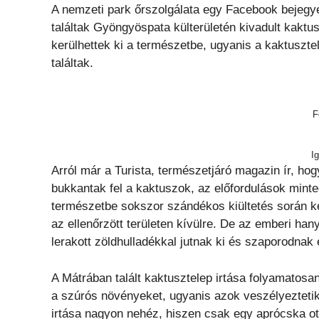
A nemzeti park őrszolgálata egy Facebook bejegy
találtak Gyöngyöspata külterületén kivadult kaktu
kerülhettek ki a természetbe, ugyanis a kaktuszte
találtak.
F
I
Arról már a Turista, természetjáró magazin ír, ho
bukkantak fel a kaktuszok, az előfordulások minte
természetbe sokszor szándékos kiültetés során ker
az ellenőrzött területen kívülre. De az emberi han
lerakott zöldhulladékkal jutnak ki és szaporodnak
A Mátrában talált kaktusztelep irtása folyamatos
a szúrós növényeket, ugyanis azok veszélyeztetik
irtása nagyon nehéz, hiszen csak egy aprócska ott