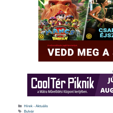
Kategória
Hírek - Aktuális
Címkék
Bulvár