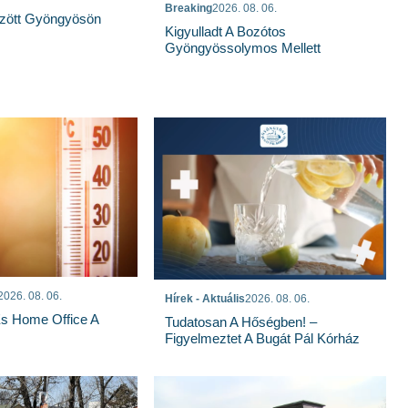
Breaking
2026. 08. 06.
özött Gyöngyösön
Kigyulladt A Bozótos
Gyöngyössolymos Mellett
2026. 08. 06.
Hírek - Aktuális
2026. 08. 06.
És Home Office A
Tudatosan A Hőségben! –
Figyelmeztet A Bugát Pál Kórház