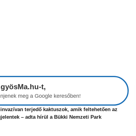
ngyösMa.hu-t,
elenjenek meg a Google keresőben!
nvazívan terjedő kaktuszok, amik feltehetően az
elentek – adta hírül a Bükki Nemzeti Park