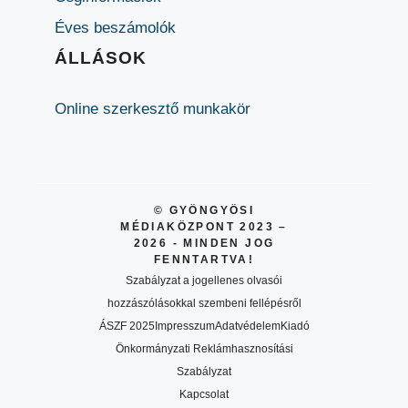
Éves beszámolók
ÁLLÁSOK
Online szerkesztő munkakör
© GYÖNGYÖSI
MÉDIAKÖZPONT 2023 –
2026 - MINDEN JOG
FENNTARTVA!
Szabályzat a jogellenes olvasói
hozzászólásokkal szembeni fellépésről
ÁSZF 2025
Impresszum
Adatvédelem
Kiadó
Önkormányzati Reklámhasznosítási
Szabályzat
Kapcsolat