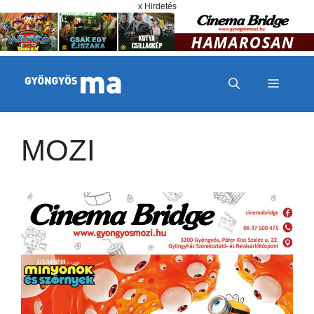
Megszakítás
Kilépés a tartalomba
x Hirdetés
MENÜ
MOZI